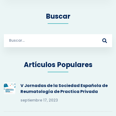
Buscar
S
e
a
r
Artículos Populares
c
h
f
o
V Jornadas de la Sociedad Española de
r
Reumatología de Practica Privada
:
septiembre 17, 2023