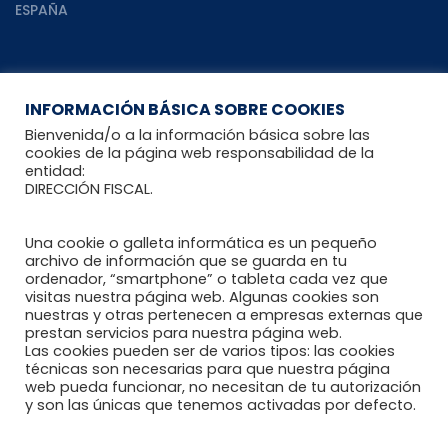
ESPAÑA
RECURSOS
INFORMACIÓN BÁSICA SOBRE COOKIES
Bienvenida/o a la información básica sobre las
cookies de la página web responsabilidad de la
entidad:
Recomendaciones al paciente reumático
DIRECCIÓN FISCAL.
Blog Reumahealth
Una cookie o galleta informática es un pequeño
Enlaces de interés
archivo de información que se guarda en tu
ordenador, “smartphone” o tableta cada vez que
visitas nuestra página web. Algunas cookies son
nuestras y otras pertenecen a empresas externas que
DOCUMENTOS
prestan servicios para nuestra página web.
Las cookies pueden ser de varios tipos: las cookies
técnicas son necesarias para que nuestra página
web pueda funcionar, no necesitan de tu autorización
y son las únicas que tenemos activadas por defecto.
Política de Privacidad