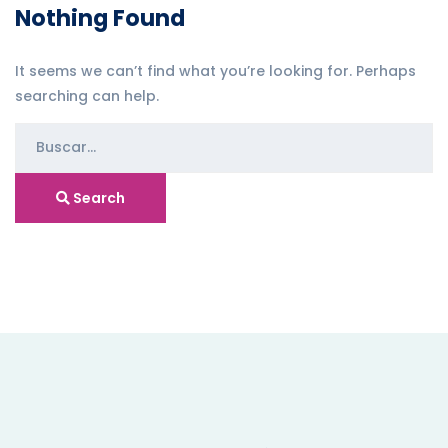
Nothing Found
It seems we can’t find what you’re looking for. Perhaps
searching can help.
S
e
a
Search
r
c
h
f
o
r
: