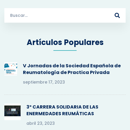
S
e
a
r
Artículos Populares
c
h
f
o
V Jornadas de la Sociedad Española de
r
Reumatología de Practica Privada
:
septiembre 17, 2023
3º CARRERA SOLIDARIA DE LAS
ENERMEDADES REUMÁTICAS
abril 23, 2023