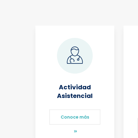
d
Actividad
e
Asistencial
ora
Conoce más
s