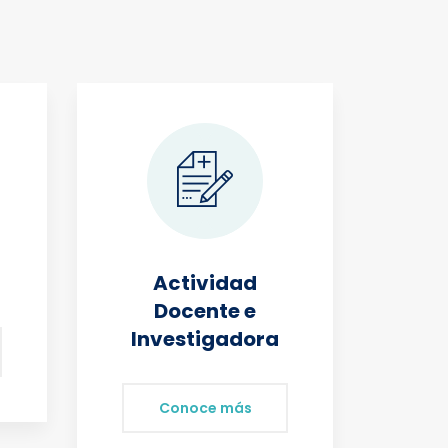
Actividad
Docente e
A
Investigadora
Conoce más