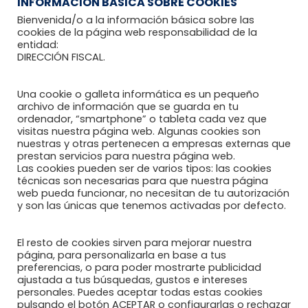
INFORMACIÓN BÁSICA SOBRE COOKIES
Bienvenida/o a la información básica sobre las
cookies de la página web responsabilidad de la
entidad:
Recomendaciones al paciente reumático
DIRECCIÓN FISCAL.
Blog Reumahealth
Una cookie o galleta informática es un pequeño
Enlaces de interés
archivo de información que se guarda en tu
ordenador, “smartphone” o tableta cada vez que
visitas nuestra página web. Algunas cookies son
nuestras y otras pertenecen a empresas externas que
DOCUMENTOS
prestan servicios para nuestra página web.
Las cookies pueden ser de varios tipos: las cookies
técnicas son necesarias para que nuestra página
web pueda funcionar, no necesitan de tu autorización
y son las únicas que tenemos activadas por defecto.
Política de Privacidad
El resto de cookies sirven para mejorar nuestra
Política de Cookies
página, para personalizarla en base a tus
preferencias, o para poder mostrarte publicidad
Aviso Legal
ajustada a tus búsquedas, gustos e intereses
personales. Puedes aceptar todas estas cookies
pulsando el botón ACEPTAR o configurarlas o rechazar