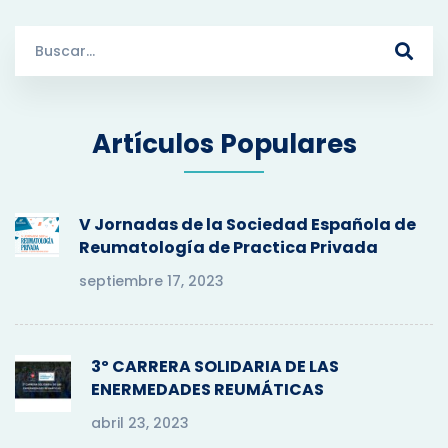
S
e
a
r
Artículos Populares
c
h
f
o
V Jornadas de la Sociedad Española de
r
Reumatología de Practica Privada
:
septiembre 17, 2023
3º CARRERA SOLIDARIA DE LAS
ENERMEDADES REUMÁTICAS
abril 23, 2023