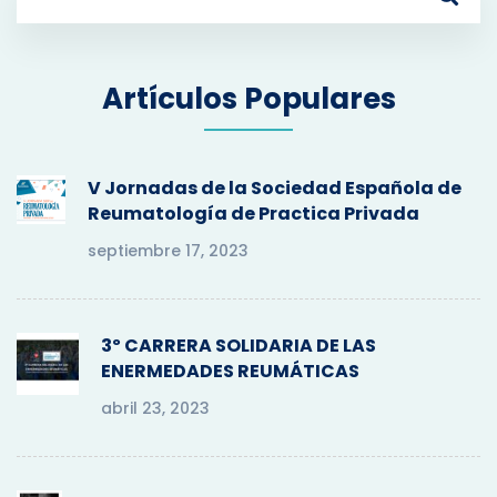
e
a
r
Artículos Populares
c
h
f
o
V Jornadas de la Sociedad Española de
r
Reumatología de Practica Privada
:
septiembre 17, 2023
3º CARRERA SOLIDARIA DE LAS
ENERMEDADES REUMÁTICAS
abril 23, 2023