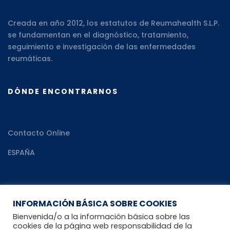
Creada en año 2012, los estatutos de Reumahealth S.L.P.
se fundamentan en el diagnóstico, tratamiento,
seguimiento e investigación de las enfermedades
reumáticas.
DÓNDE ENCONTRARNOS
Contacto Online
ESPAÑA
RECURSOS
INFORMACIÓN BÁSICA SOBRE COOKIES
Bienvenida/o a la información básica sobre las
cookies de la página web responsabilidad de la