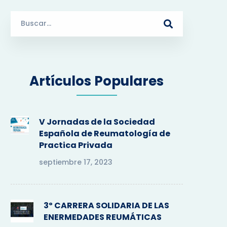
S
e
a
r
c
Artículos Populares
h
f
o
r
V Jornadas de la Sociedad
:
Española de Reumatología de
Practica Privada
septiembre 17, 2023
3º CARRERA SOLIDARIA DE LAS
ENERMEDADES REUMÁTICAS