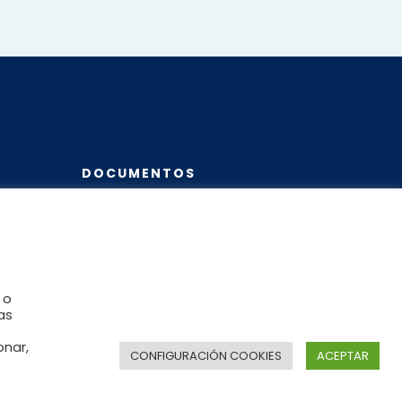
DOCUMENTOS
te
Política de Privacidad
Política de Cookies
 o
as
Aviso Legal
onar,
CONFIGURACIÓN COOKIES
ACEPTAR