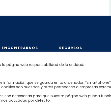
 ENCONTRARNOS
RECURSOS
e la página web responsabilidad de la entidad:
o Online
Recomendaciones al pacien
reumático
de información que se guarda en tu ordenador, “smartphone”
Blog Reumahealth
s cookies son nuestras y otras pertenecen a empresas extern
Enlaces de interés
icas son necesarias para que nuestra página web pueda funci
nemos activadas por defecto.