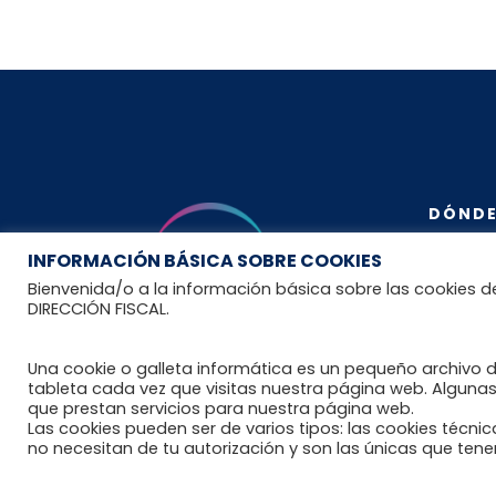
DÓNDE
INFORMACIÓN BÁSICA SOBRE COOKIES
Bienvenida/o a la información básica sobre las cookies d
Contact
DIRECCIÓN FISCAL.
ESPAÑA
Una cookie o galleta informática es un pequeño archivo 
Creada en año 2012, los estatutos
tableta cada vez que visitas nuestra página web. Alguna
que prestan servicios para nuestra página web.
de Reumahealth S.L.P. se
Las cookies pueden ser de varios tipos: las cookies técn
fundamentan en el diagnóstico,
no necesitan de tu autorización y son las únicas que te
tratamiento, seguimiento e
investigación de las enfermedades