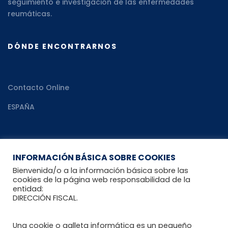
seguimiento e investigación de las enfermedades
reumáticas.
DÓNDE ENCONTRARNOS
Contacto Online
ESPAÑA
RECURSOS
INFORMACIÓN BÁSICA SOBRE COOKIES
Bienvenida/o a la información básica sobre las
cookies de la página web responsabilidad de la
entidad:
Recomendaciones al paciente reumático
DIRECCIÓN FISCAL.
Blog Reumahealth
Una cookie o galleta informática es un pequeño