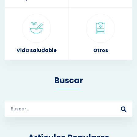
Vida saludable
Otros
Buscar
S
e
a
r
c