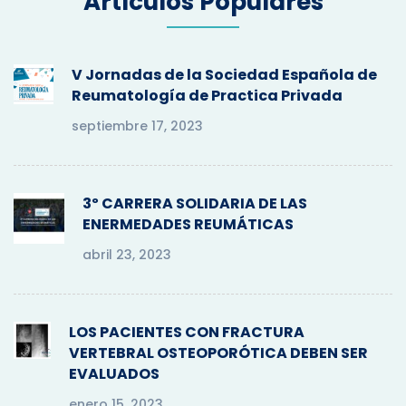
Artículos Populares
h
f
o
V Jornadas de la Sociedad Española de
r
Reumatología de Practica Privada
:
septiembre 17, 2023
3º CARRERA SOLIDARIA DE LAS
ENERMEDADES REUMÁTICAS
abril 23, 2023
LOS PACIENTES CON FRACTURA
VERTEBRAL OSTEOPORÓTICA DEBEN SER
EVALUADOS
enero 15, 2023