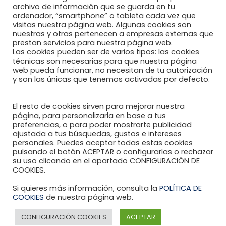
Enlaces de interés
archivo de información que se guarda en tu
ordenador, “smartphone” o tableta cada vez que
visitas nuestra página web. Algunas cookies son
nuestras y otras pertenecen a empresas externas que
DOCUMENTOS
prestan servicios para nuestra página web.
Las cookies pueden ser de varios tipos: las cookies
técnicas son necesarias para que nuestra página
web pueda funcionar, no necesitan de tu autorización
y son las únicas que tenemos activadas por defecto.
Política de Privacidad
Política de Cookies
El resto de cookies sirven para mejorar nuestra
página, para personalizarla en base a tus
preferencias, o para poder mostrarte publicidad
Aviso Legal
ajustada a tus búsquedas, gustos e intereses
personales. Puedes aceptar todas estas cookies
pulsando el botón ACEPTAR o configurarlas o rechazar
su uso clicando en el apartado CONFIGURACIÓN DE
COOKIES.
Si quieres más información, consulta la
POLÍTICA DE
Reumahealth © 2020 diseñado por Brigrom
COOKIES
de nuestra página web.
CONFIGURACIÓN COOKIES
ACEPTAR