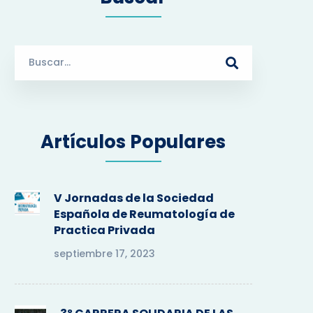
S
e
a
r
c
Artículos Populares
h
f
o
r
V Jornadas de la Sociedad
:
Española de Reumatología de
Practica Privada
septiembre 17, 2023