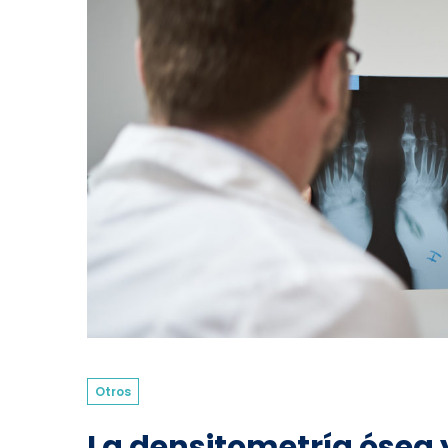
Otros
La densitometría ósea y