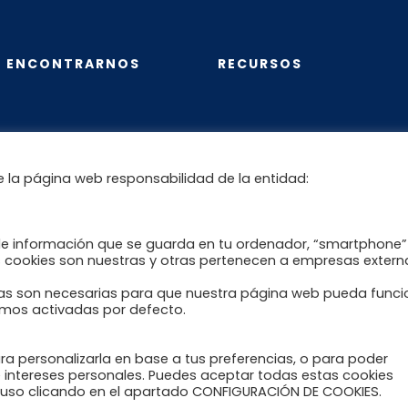
 ENCONTRARNOS
RECURSOS
o Online
Recomendaciones al pacien
reumático
e la página web responsabilidad de la entidad:
Blog Reumahealth
Enlaces de interés
de información que se guarda en tu ordenador, “smartphone”
s cookies son nuestras y otras pertenecen a empresas extern
icas son necesarias para que nuestra página web pueda funci
nemos activadas por defecto.
ara personalizarla en base a tus preferencias, o para poder
 intereses personales. Puedes aceptar todas estas cookies
u uso clicando en el apartado CONFIGURACIÓN DE COOKIES.