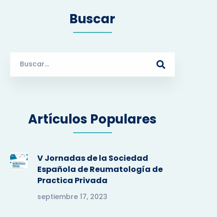
Buscar
S
e
a
r
c
Artículos Populares
h
f
o
r
V Jornadas de la Sociedad
:
Española de Reumatología de
Practica Privada
septiembre 17, 2023