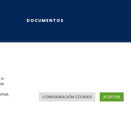
DOCUMENTOS
te
Política de Privacidad
Política de Cookies
Aviso Legal
 o
as
onar,
CONFIGURACIÓN COOKIES
ACEPTAR