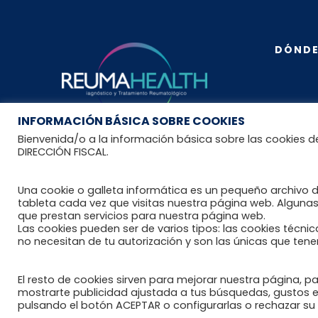
DÓNDE
Contact
INFORMACIÓN BÁSICA SOBRE COOKIES
ESPAÑA
Bienvenida/o a la información básica sobre las cookies d
DIRECCIÓN FISCAL.
Creada en año 2012, los estatutos
de Reumahealth S.L.P. se
Una cookie o galleta informática es un pequeño archivo 
fundamentan en el diagnóstico,
tableta cada vez que visitas nuestra página web. Alguna
tratamiento, seguimiento e
que prestan servicios para nuestra página web.
investigación de las enfermedades
Las cookies pueden ser de varios tipos: las cookies técn
reumáticas.
no necesitan de tu autorización y son las únicas que te
El resto de cookies sirven para mejorar nuestra página, p
mostrarte publicidad ajustada a tus búsquedas, gustos e
pulsando el botón ACEPTAR o configurarlas o rechazar s
Reumahealth © 2020 diseñado por Brigrom