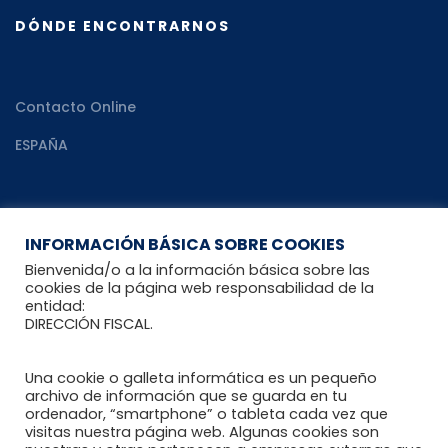
DÓNDE ENCONTRARNOS
Contacto Online
ESPAÑA
RECURSOS
INFORMACIÓN BÁSICA SOBRE COOKIES
Bienvenida/o a la información básica sobre las
cookies de la página web responsabilidad de la
entidad:
Recomendaciones al paciente reumático
DIRECCIÓN FISCAL.
Blog Reumahealth
Una cookie o galleta informática es un pequeño
Enlaces de interés
archivo de información que se guarda en tu
ordenador, “smartphone” o tableta cada vez que
visitas nuestra página web. Algunas cookies son