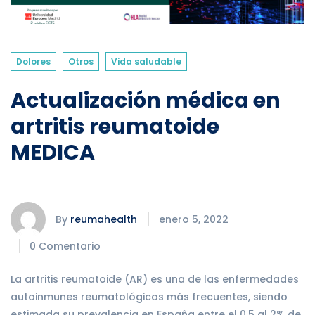
Dolores
Otros
Vida saludable
Actualización médica en
artritis reumatoide
MEDICA
By
reumahealth
enero 5, 2022
0 Comentario
La artritis reumatoide (AR) es una de las enfermedades
autoinmunes reumatológicas más frecuentes, siendo
estimada su prevalencia en España entre el 0.5 al 2% de