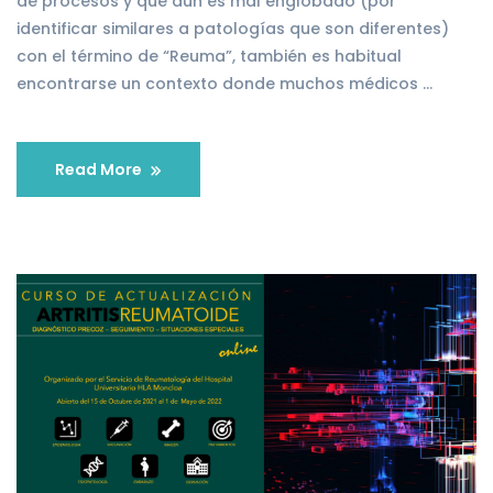
de procesos y que aún es mal englobado (por
identificar similares a patologías que son diferentes)
con el término de “Reuma”, también es habitual
encontrarse un contexto donde muchos médicos …
Read More