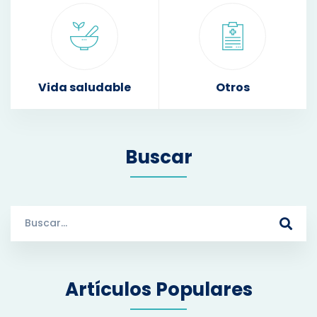
Vida saludable
Otros
Buscar
S
e
a
r
Artículos Populares
c
h