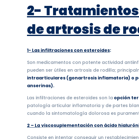
2- Tratamientos
de artrosis de ro
1- Las infiltraciones con esteroides
:
Son medicamentos con potente actividad antiinf
pueden ser útiles en artrosis de rodilla; principa
intraarticulares (gonartrosis inflamatoria) o 
anserinas).
Las infiltraciones de esteroides son la
opción te
patología articular inflamatoria y de partes bl
cuando la sintomatología dolorosa es puramente
2 – La
viscosuplementación con ácido hialurón
Consiste en intentar conseguir un restablecimie