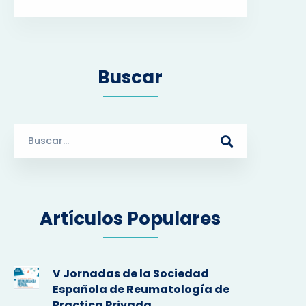
Buscar
S
e
a
r
c
Artículos Populares
h
f
o
r
V Jornadas de la Sociedad
:
Española de Reumatología de
Practica Privada