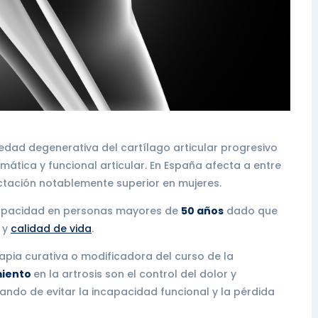
edad degenerativa del cartílago articular progresivo
omática y funcional articular. En España afecta a entre
ctación notablemente superior en mujeres.
scapacidad en personas mayores de
50 años
dado que
 y
calidad de vida
.
ia curativa o modificadora del curso de la
miento
en la artrosis son el control del dolor y
tando de evitar la incapacidad funcional y la pérdida