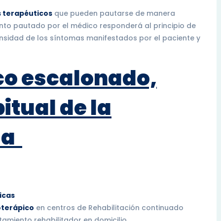
 terapéuticos
que pueden pautarse de manera
ento pautado por el médico responderá al principio de
nsidad de los síntomas manifestados por el paciente y
ico escalonado,
itual de la
lla
icas
oterápico
en centros de Rehabilitación continuado
tamiento rehabilitador en domicilio.