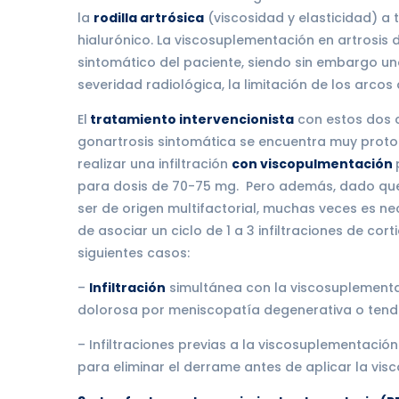
la
rodilla artrósica
(viscosidad y elasticidad) a t
hialurónico. La viscosuplementación en artrosis d
sintomático del paciente, siendo sin embargo un
severidad radiológica, la limitación de los arcos 
El
tratamiento intervencionista
con estos dos 
gonartrosis sintomática se encuentra muy protoc
realizar una infiltración
con viscopulmentación
para dosis de 70-75 mg. Pero además, dado que 
ser de origen multifactorial, muchas veces es ne
de asociar un ciclo de 1 a 3 infiltraciones de c
siguientes casos:
–
Infiltración
simultánea con la viscosuplementac
dolorosa por meniscopatía degenerativa o tendin
– Infiltraciones previas a la viscosuplementación 
para eliminar el derrame antes de aplicar la vi