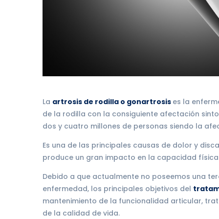
La
artrosis de rodilla o gonartrosis
es la enferm
de la rodilla con la consiguiente afectación sint
dos y cuatro millones de personas siendo la afe
Es una de las principales causas de dolor y di
produce un gran impacto en la capacidad física
Debido a que actualmente no poseemos una terap
enfermedad, los principales objetivos del
trata
mantenimiento de la funcionalidad articular, tra
de la calidad de vida.