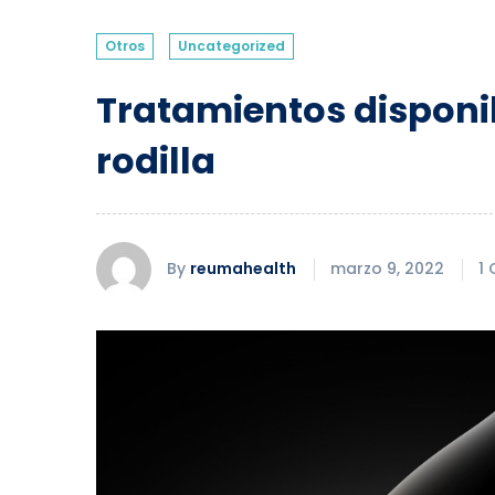
Otros
Uncategorized
Tratamientos disponib
rodilla
By
reumahealth
marzo 9, 2022
1