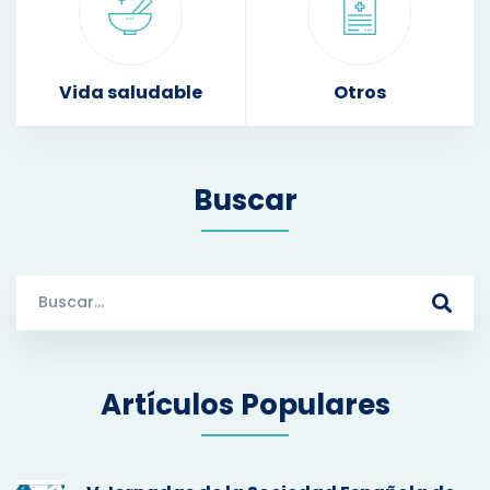
Vida saludable
Otros
Buscar
S
e
a
r
Artículos Populares
c
h
f
o