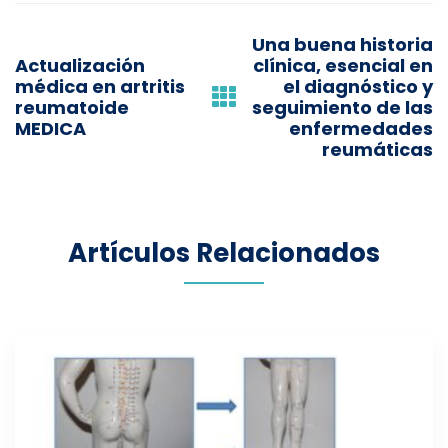
P
Una buena historia
o
Actualización
clínica, esencial en
médica en artritis
el diagnóstico y
s
reumatoide
seguimiento de las
MEDICA
enfermedades
t
reumáticas
n
a
Artículos Relacionados
v
i
g
a
t