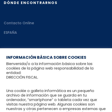
DÓNDE ENCONTRARNOS
Contacto Online
ESPAÑA
RECURSOS
INFORMACIÓN BÁSICA SOBRE COOKIES
Bienvenida/o a la información básica sobre las
cookies de la página web responsabilidad de la
entidad:
Recomendaciones al paciente reumático
DIRECCIÓN FISCAL.
Blog Reumahealth
Una cookie o galleta informática es un pequeño
Enlaces de interés
archivo de información que se guarda en tu
ordenador, “smartphone” o tableta cada vez que
visitas nuestra página web. Algunas cookies son
nuestras y otras pertenecen a empresas externas que