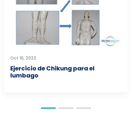
i
o
n
Oct 16, 2022
Ejercicio de Chikung para el
lumbago