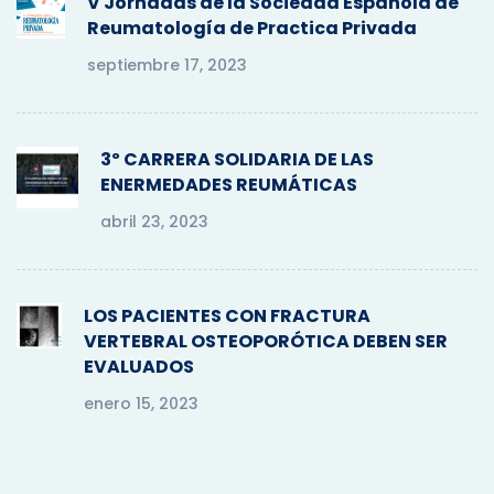
V Jornadas de la Sociedad Española de
r
Reumatología de Practica Privada
:
septiembre 17, 2023
3º CARRERA SOLIDARIA DE LAS
ENERMEDADES REUMÁTICAS
abril 23, 2023
LOS PACIENTES CON FRACTURA
VERTEBRAL OSTEOPORÓTICA DEBEN SER
EVALUADOS
enero 15, 2023