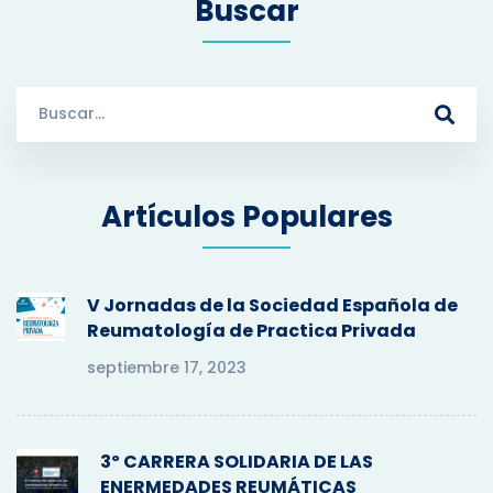
Buscar
S
e
a
r
Artículos Populares
c
h
f
o
V Jornadas de la Sociedad Española de
r
Reumatología de Practica Privada
:
septiembre 17, 2023
3º CARRERA SOLIDARIA DE LAS
ENERMEDADES REUMÁTICAS