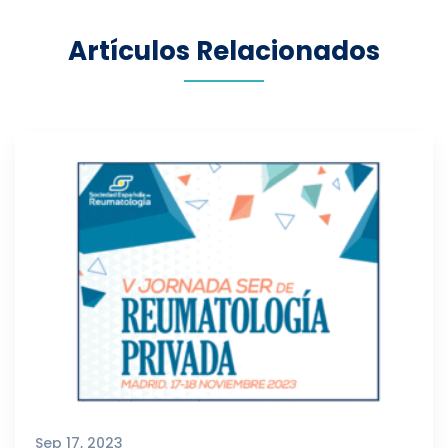
n
a
Artículos Relacionados
v
i
g
a
t
i
o
n
Sep 17, 2023