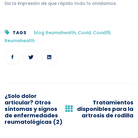
Da la impresión de que rápido todo lo olvidamos.
TAGS
blog Reumahealth
,
Covid
,
Covid19
,
Reumahealth
P
¿Solo dolor
o
articular? Otros
Tratamientos
síntomas y signos
disponibles para la
s
de enfermedades
artrosis de rodilla
reumatológicas (2)
t