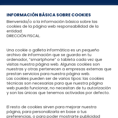
RECURSOS
INFORMACIÓN BÁSICA SOBRE COOKIES
Bienvenida/o a la información básica sobre las
cookies de la página web responsabilidad de la
entidad:
Recomendaciones al paciente reumático
DIRECCIÓN FISCAL.
Blog Reumahealth
Una cookie o galleta informática es un pequeño
Enlaces de interés
archivo de información que se guarda en tu
ordenador, “smartphone” o tableta cada vez que
visitas nuestra página web. Algunas cookies son
nuestras y otras pertenecen a empresas externas que
DOCUMENTOS
prestan servicios para nuestra página web.
Las cookies pueden ser de varios tipos: las cookies
técnicas son necesarias para que nuestra página
web pueda funcionar, no necesitan de tu autorización
y son las únicas que tenemos activadas por defecto.
Política de Privacidad
Política de Cookies
El resto de cookies sirven para mejorar nuestra
página, para personalizarla en base a tus
preferencias, o para poder mostrarte publicidad
Aviso Legal