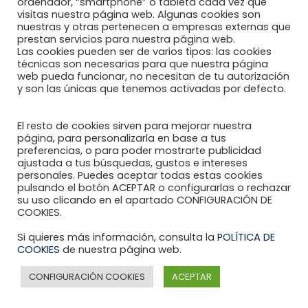
ordenador, “smartphone” o tableta cada vez que
visitas nuestra página web. Algunas cookies son
nuestras y otras pertenecen a empresas externas que
prestan servicios para nuestra página web.
Las cookies pueden ser de varios tipos: las cookies
técnicas son necesarias para que nuestra página
web pueda funcionar, no necesitan de tu autorización
y son las únicas que tenemos activadas por defecto.
Creada en año 2012, los estatutos de Reumahealth S.L.P.
se fundamentan en el diagnóstico, tratamiento,
El resto de cookies sirven para mejorar nuestra
página, para personalizarla en base a tus
seguimiento e investigación de las enfermedades
preferencias, o para poder mostrarte publicidad
reumáticas.
ajustada a tus búsquedas, gustos e intereses
personales. Puedes aceptar todas estas cookies
pulsando el botón ACEPTAR o configurarlas o rechazar
DÓNDE ENCONTRARNOS
su uso clicando en el apartado CONFIGURACIÓN DE
COOKIES.
Si quieres más información, consulta la
POLÍTICA DE
COOKIES
de nuestra página web.
Contacto Online
CONFIGURACIÓN COOKIES
ACEPTAR
ESPAÑA