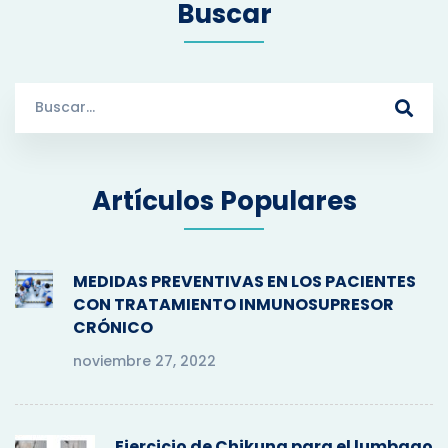
Buscar
S
e
a
r
Artículos Populares
c
h
f
o
MEDIDAS PREVENTIVAS EN LOS PACIENTES
r
CON TRATAMIENTO INMUNOSUPRESOR
:
CRÓNICO
noviembre 27, 2022
Ejercicio de Chikung para el lumbago